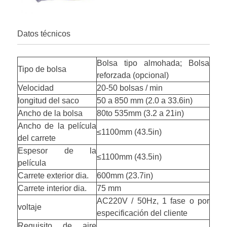
Datos técnicos
Bolsa tipo almohada; Bolsa
Tipo de bolsa
reforzada (opcional)
Velocidad
20-50 bolsas / min
longitud del saco
50 a 850 mm (2.0 a 33.6in)
Ancho de la bolsa
80to 535mm (3.2 a 21in)
Ancho de la película
≤1100mm (43.5in)
del carrete
Espesor de la
≤1100mm (43.5in)
película
Carrete exterior dia.
600mm (23.7in)
Carrete interior dia.
75 mm
AC220V / 50Hz, 1 fase o por
voltaje
especificación del cliente
Requisito de aire