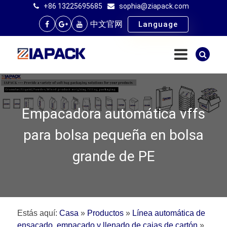
+86 13225695685
sophia@ziapack.com
中文官网
Language
Empacadora automática vffs
para bolsa pequeña en bolsa
grande de PE
Estás aquí:
Casa
»
Productos
»
Línea automática de
ensacado, empacado y llenado de cajas de cartón
»