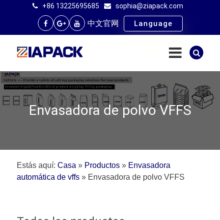
+86 13225695685
sophia@ziapack.com
中文官网
Language
Envasadora de polvo VFFS
Estás aquí:
Casa
»
Productos
»
Envasadora
automática de vffs
»
Envasadora de polvo VFFS