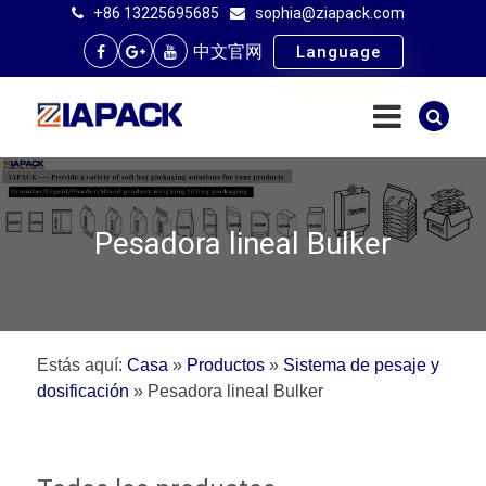
+86 13225695685
sophia@ziapack.com
中文官网
Language
Pesadora lineal Bulker
Estás aquí:
Casa
»
Productos
»
Sistema de pesaje y
dosificación
»
Pesadora lineal Bulker