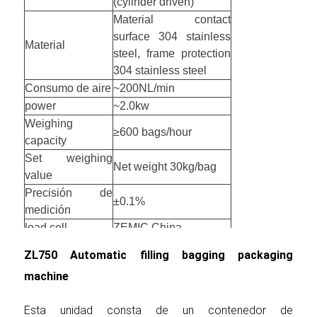
(cylinder driven)
Material contact
surface 304 stainless
Material
steel, frame protection
304 stainless steel
Consumo de aire
~200NL/min
power
~2.0kw
Weighing
≥600 bags/hour
capacity
Set weighing
Net weight 30kg/bag
value
Precisión de
±0.1%
medición
load cell
ZEMIC China
ZL750 Automatic filling bagging packaging
machine
Esta unidad consta de un contenedor de